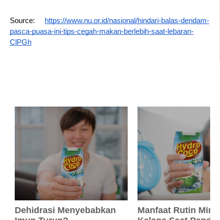
Source: 
https://www.nu.or.id/nasional/hindari-balas-dendam-
pasca-puasa-ini-tips-cegah-makan-berlebih-saat-lebaran-
ClPGh
Dehidrasi Menyebabkan
Manfaat Rutin Minu